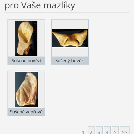
pro Vaše mazlíky
Sušené hovězí
Sušený hovězí
ucho
čumák
Sušené vepřové
ucho
1
2
3
4
>
>>