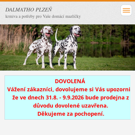
DALMATHO PLZEŇ
krmiva a potřeby pro Vaše domácí mazlíčky
DOVOLENÁ
Vážení zákazníci, dovolujeme si Vás upozornit,
že ve dnech 31.8. - 9.9.2026 bude prodejna z
důvodu dovolené uzavřena.
Děkujeme za pochopení.