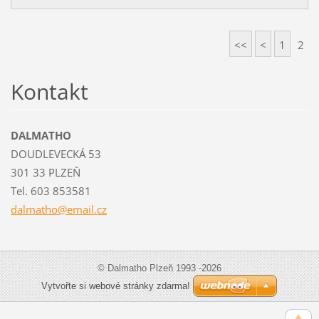
<<
<
1
2
Kontakt
DALMATHO
DOUDLEVECKÁ 53
301 33 PLZEŇ
Tel. 603 853581
dalmatho
@email.c
z
© Dalmatho Plzeň 1993 -2026
Vytvořte si webové stránky zdarma!