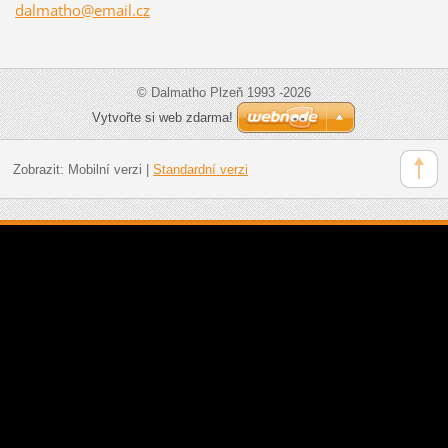
dalmatho
@email.c
z
© Dalmatho Plzeň 1993 -2026
Vytvořte si web zdarma!
Zobrazit:
Mobilní verzi
|
Standardní verzi