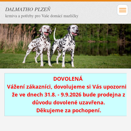
DALMATHO PLZEŇ
krmiva a potřeby pro Vaše domácí mazlíčky
DOVOLENÁ
Vážení zákazníci, dovolujeme si Vás upozornit,
že ve dnech 31.8. - 9.9.2026 bude prodejna z
důvodu dovolené uzavřena.
Děkujeme za pochopení.