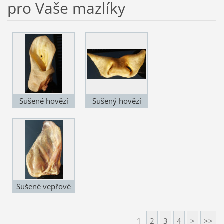
pro Vaše mazlíky
Sušené hovězí
Sušený hovězí
ucho
čumák
Sušené vepřové
ucho
1
2
3
4
>
>>